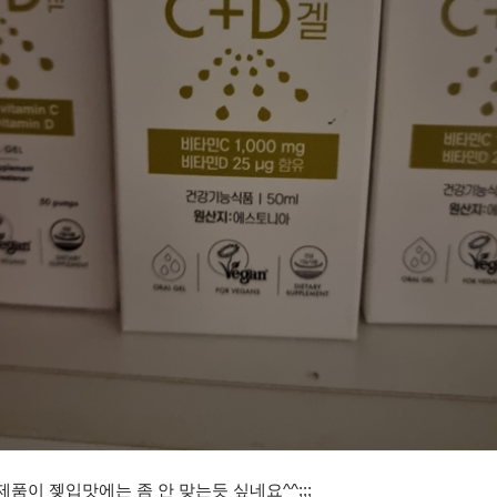
품이 젲입맛에는 좀 안 맞는듯 싶네요^^;;;